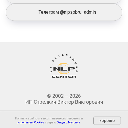
Телеграм @nlpspbru_admin
© 2002 – 2026
ИП Стрелкин Виктор Викторович
Пользуясь сайтом, вы соглашаетесь с тем, что мы
хорошо
используем Cookies
и сервис
Яндекс.Метрика
Очно
Онлайн
О нас
Контакты