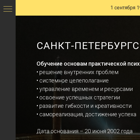
Санкт-
1 сентября 1
Петербургский
Центр
НЛП
САНКТ-ПЕТЕРБУРГС
Виктора
Стрелкина
Обучение основам практической пси
• решение внутренних проблем
• системное целеполагание
• управление временем и ресурсами
• освоение успешных стратегии
• развитие гибкости и креативности
• самореализация, достижение успеха
Дата основания – 20 июня 2002 года